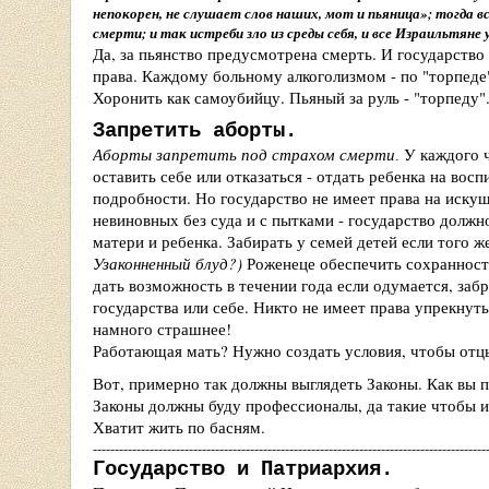
непокорен, не слушает слов наших, мот и пьяница
»
; тогда 
смерти; и так истреби зло из среды себя, и все Израильтян
Да, за пьянство предусмотрена смерть. И государство
права. Каждому больному алкоголизмом - по "торпеде"
Хоронить как самоубийцу. Пьяный за руль - "торпеду"
Запретить аборты.
Аборты запретить под страхом смерти
У каждого 
.
оставить себе или отказаться - отдать ребенка на восп
подробности. Но государство не имеет права на искуш
невиновных без суда и с пытками - государство долж
матери и ребенка. Забирать у семей детей если того 
Узаконненный блуд?)
Роженеце обеспечить сохранность
дать возможность в течении года если одумается, забра
государства или себе. Никто не имеет права упрекнуть 
намного страшнее!
Работающая мать? Нужно создать условия, чтобы отц
Вот, примерно так должны выглядеть Законы. Как вы п
Законы должны буду профессионалы, да такие чтобы и
Хватит жить по басням.
------------------------------------------------------------------------------------------
Государство и Патриархия.