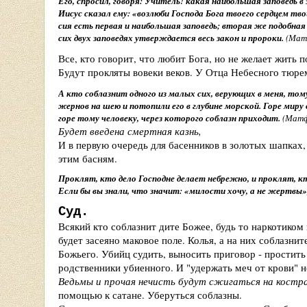
Его, спросил, говоря: Учитель! какая наибольшая заповедь в
Иисус сказал ему:
«
возлюби Господа Бога твоего сердцем тв
сия есть первая и наибольшая заповедь; вторая же подобная
сих двух заповедях утверждается весь закон и пророки.
(Мат
Все, кто говорит, что любит Бога, но не желает жить 
Будут прокляты вовеки веков. У Отца Небесного тюре
А кто соблазнит одного из малых сих, верующих в меня, том
жернов на шею и потопили его в глубине морской. Горе миру 
горе тому человеку, через которого соблазн приходит.
(Матф
Будет введена смертная казнь,
И в первую очередь для басенников в золотых шапках
этим басням.
Проклят, кто дело Господне делает небрежно, и проклят, 
Если бы вы знали, что значит:
«
милости хочу, а не жертвы
»
Суд.
Всякий кто соблазнит дите Божее, будь то наркотиком 
будет засеяно маковое поле. Колья, а на них соблазнит
Божьего. Убийц судить, выносить приговор - простить
родственники убиенного. И "удержать меч от крови" 
Ведьмы и прочая нечисть будут сжигаться на костр
помощью к сатане. Уберуться соблазны.