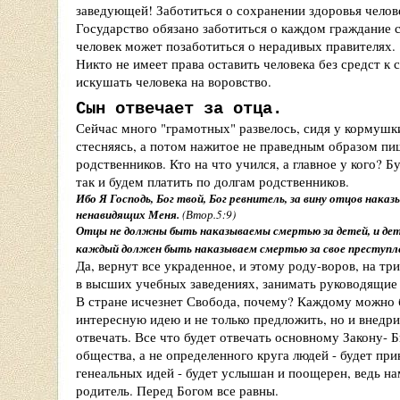
заведующей! Заботиться о сохранении здоровья челов
Государство обязано заботиться о каждом граждание ст
человек может позаботиться о нерадивых правителях.
Никто не имеет права оставить человека без средст к
искушать человека на воровство.
Сын отвечает за отца.
Сейчас много "грамотных" развелось, сидя у кормушки
стесняясь, а потом нажитое не праведным образом пиш
родственников. Кто на что учился, а главное у кого? Б
так и будем платить по долгам родственников.
Ибо Я Господь, Бог твой, Бог ревнитель, за вину отцов нака
ненавидящих Меня.
(Втор.5:9)
Отцы не должны быть наказываемы смертью за детей, и де
каждый должен быть наказываем смертью за свое преступл
Да, вернут все украденное, и этому роду-воров, на т
в высших учебных заведениях, занимать руководящие 
В стране исчезнет Свобода, почему? Каждому можно б
интересную идею и не только предложить, но и внедри
отвечать. Все что будет отвечать основному Закону- Б
общества, а не определенного круга людей - будет пр
генеальных идей - будет услышан и поощерен, ведь на
родитель. Перед Богом все равны.