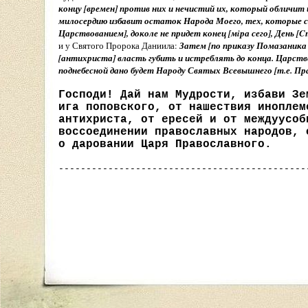
концу [времен] против них и нечистий их, который обличит 
милосердию избавит остаток Народа Моего, тех, которые со
Царствованием], доколе не придет конец [мiра сего], День 
и у Святого Пророка Даниила:
Затем [по приказу Помазаника 
[антихриста] власть губить и истреблять до конца. Царство
поднебесной дано будет Народу Святых Всевышнего [т.е. 
Господи! Дай нам Мудрости, избави Зе
ига поповского, от нашествия иноплем
антихриста, от ересей и от междуусоб
воссоединении православных народов, 
о даровании Царя Православного.
---------------------------------------------