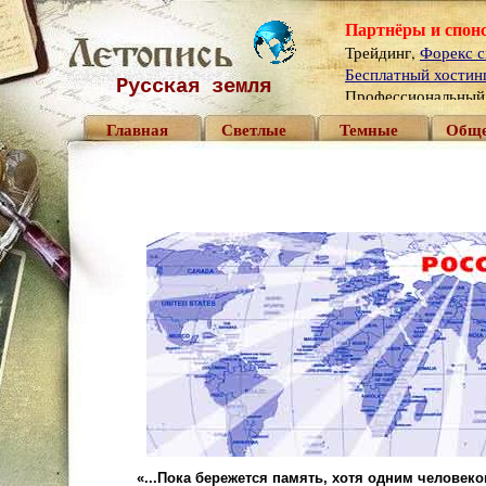
Партнёры и спон
Трейдинг,
Форекс с
Бесплатный хостинг 
Русская земля
Профессиональны
Главная
Светлые
Темные
Обще
«
...Пока бережется память, хотя одним человеко