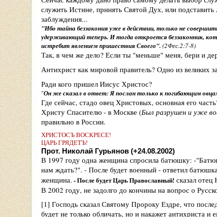
служить Истине, принять Святой Дух, или подставить 
заблуждения...
"Ибо тайна беззакония уже в действии, только не совершить
удерживающий теперь. И тогда откроется беззаконник, кото
истребит явлением пришествия Своего".
(2Фес.2:7-8)
Так, в чем же дело? Если ты "меньше" меня, бери и де
Антихрист как мировой правитель? Одно из великих з
Ради кого пришел Иисус Христос?
"
Он же сказал в ответ: Я послан только к погибающим овца
Где сейчас, стадо овец Христовых, основная его часть
Христу Спасителю - в Москве (
Был разрушен и уже во
правильно в России.
ХРИСТОСЪ ВОСКРЕСЕ!
ЦАРЬ ГРЯДЕТЪ!
Прот. Николай Гурьянов (+24.08.2002)
В 1997 году одна женщина спросила батюшку: -"Батюш
нам ждать?". - После будет военный - ответил батюшка
женщина.
сказал отец 
- После будет Царь Православный!
В 2002 году, не задолго до кончины на вопрос о Русск
[1] Господь сказал Святому Пророку Ездре, что посл
будет не только обличать, но и накажет антихриста и 