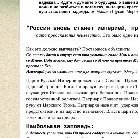
надежда... Идите и думайте о будущем, о вашей 
ночь и не разбиться в потемках, вытащить крест,
пусть вас ведет надежда...
»
Михаил Щукин. Морок
"Россия вновь станет империей, пр
(дата предсказания неизвестна)
Это было одно из
---------------------------------------------
Как это должно выглядеть? Постараюсь объяснить:
Се, стою у двери и стучу: если кто услышит голос Мой и отво
со Мною. Побеждающему дам сесть со Мною на престоле Мое
престоле Его.
Имеющий ухо да слышит, что Дух говорит церквам.
(Откр.3
Царем Русской Империи должен стать Сам Бог. Нужно 
Царский Трон для Бога. По правую руку от Царского Т
служащего Истине, наказывающего беззакония. Право
государственной религией. Патриарх Правосланой Цер
руку от Царского Трона. Патриарха назначит "удержи
предстоятели, и на царство назначают. Власть цари по
том числе и за патриарха.
Наибольшая заповедь:
А фарисеи, услышав, что Он привел саддукеев в молчание, соб