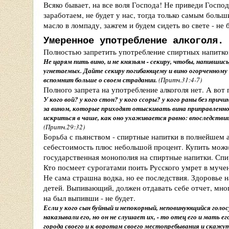
Всяко бывает, на все воля Господа! Не приведи Госп
заработаем, не будет у нас, тогда только самым больши
масло в ломпаду, зажгем и будем сидеть во свете - не 
Умеренное употребление алкоголя.
Полностью запретить употребление спиртных напитко
Не царям пить вино, и не князьям - секиру, чтобы, напившись
угнетаемых. Дайте секиру погибающему и вино огорченному 
вспомнит больше о своем страдании.
(Притч.31:4-7)
Полного запрета на употребление алкоголя нет. А вот 
У кого вой? у кого стон? у кого ссоры? у кого раны без причи
за вином, которые приходят отыскивать вина приправленного
искриться в чаше, как оно ухаживается равно: впоследствии,
(Притч.29:32)
Борьба с пьянством - спиртные напитки в полнейшем 
себестоимость плюс небольшой процент. Купить можн
государственная монополия на спиртные напитки. Спи
Кто посмеет сурогатами поить Русского умрет в муче
Не сама страшна водка, но ее последствия. Здоровье н
детей. Выпивающий, должен отдавать себе отчет, мног
на был выпивши - не будет.
Если у кого сын буйный и непокорный, неповинующийся голосу
наказывали его, но он не слушает их, - то отец его и мать е
города своего и к воротам своего местопребывания и скажу