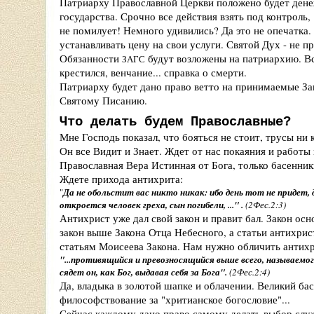
Патриарху Православной Церкви положено будет денеж
государства. Срочно все действия взять под контроль,
не помилует! Немного удивились? Да это не опечатка.
устанавливать цену на свои услуги. Святой Дух - не п
Обязанности
будут возложены на патриархию. Вс
ЗАГС
крестился, венчание... справка о смерти.
Патриарху будет дано право ветто на принимаемые За
Святому Писанию.
Что делать будем Православные?
Мне Господь показал, что бояться не стоит, трусы ни
Он все Видит и Знает. Ждет от нас покаяния и работы
Православная Вера Истинная от Бога, только басенни
Ждете прихода антихрита:
"
Да не обольстит вас никто никак: ибо день тот не придет,
откроется человек греха, сын погибели, ..." .
(2Фес.2:3)
Антихрист уже дал свой закон и правит бал. Закон осн
закон выше Закона Отца Небесного, а статьи антихри
статьям Моисеева Закона. Нам нужно обличить антихр
"...противящийся и превозносящийся выше всего, называемо
сядет он, как Бог, выдавая себя за Бога".
(2Фес.2:4)
Да, владыка в золотой шапке и облачении. Великий б
философствование за "хритианское богословие"...
Сейчас каждому дано право самому делать выбор слу