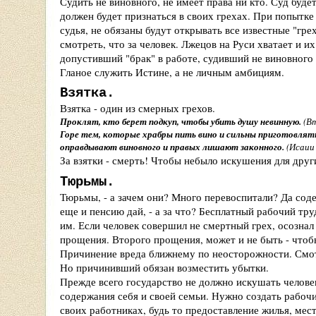
Судить не виновного, не имеет права ни кто. Суд буде
должен будет признаться в своих грехах. При попытке 
судья, не обязаны будут открывать все известные "гр
смотреть, что за человек. Лжецов на Руси хватает и и
допустивший "брак" в работе, судивший не виновного -
Гланое служить Истине, а не личным амбициям.
Взятка.
Взятка - один из смерных грехов.
Проклят, кто берет подкуп, чтобы убить душу невинную.
(В
Горе тем, которые храбры пить вино и сильны приготовлят
оправдывают виновного и правых лишают законного.
(Исаии 
За взятки - смерть! Чтобы небыло искушения для друг
Тюрьмы.
Тюрьмы, - а зачем они? Много перевоспитали? Да сод
еще и пенсию дай, - а за что? Бесплатный рабочий тру
им. Если человек совершил не смертный грех, осознал 
прощения. Второго прощения, может и не быть - чтоб
Причинение вреда ближнему по неосторожности. Смотр
Но причинивший обязан возместить убытки.
Прежде всего государство не должно искушать челове
содержания себя и своей семьи. Нужно создать рабочи
своих работниках, будь то предоставление жилья, мест