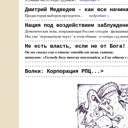
---------------------------------------------
Дмитрий Медведев - как все начин
Предистория выборов презедента...
подробнее
»
---------------------------------------------
Нация под воздействием заблужден
Демоническая ложь, покрывающая Россию сегодня - фальшивы
Мы уже "перешагнули черту" в этом обмане - и теперь суд н
---------------------------------------------
Не есть власть, если не от Бога!
Он же сказал ему в ответ: отойди от меня, сатана;
написано:
«
Господу Богу твоему поклоняйся, и Ему одному 
---------------------------------------------
---------------------------------------------
Волки: Корпорация РПЦ...>
---------------------------------------------