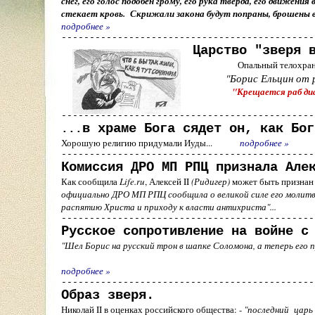
снег, его голос подобен грому, его рука тверда, его движе
стекает кровь. Скрижали закона будут попраны, брошены 
подробнее
»
---------------------------------------------
Царство "зверя 
Опальный телохранитель Ельцина,
"Борис Ельцин от рассвета
"Крещается раб диавола Борис во и
---------------------------------------------
в храме Бога сядет он, как Бог
...
Хорошую религию придумали Иуды...
подробнее
»
---------------------------------------------
Комиссия ДРО МП РПЦ признала Ал
Как сообщила
Life.ru
, Алексей
II
(Ридигер)
может быть признан 
официально ДРО МП РПЦ сообщила о великой силе его молит
распятию Христа и приходу к власти 
---------------------------------------------
Русское сопротивление на войне с
"Шел Борис на русский трон в шапке Соломона, а теперь ег
подробнее
»
---------------------------------------------
Образ зверя.
Николай
II
в оценках российского общества: -
"последний царь 