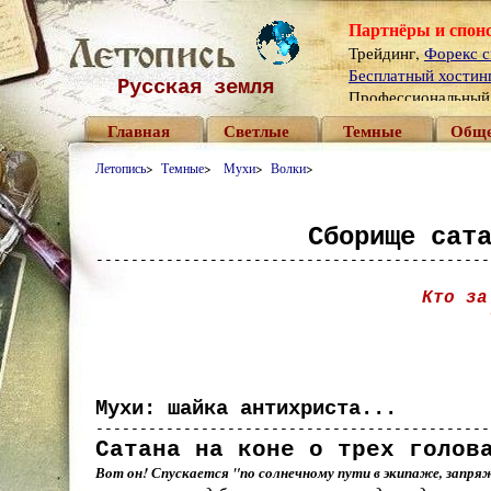
Партнёры и спон
Трейдинг,
Форекс с
Бесплатный хостинг 
Русская земля
Профессиональны
Главная
Светлые
Темные
Обще
Летопись
>
Темные
>
Мухи
>
Волки
>
Сборище сат
---------------------------------------------
Кто за
Мухи: шайка антихриста...
---------------------------------------------
Сатана на коне о трех голов
Вот он! Спускается "по солнечному пути в экипаже, запря