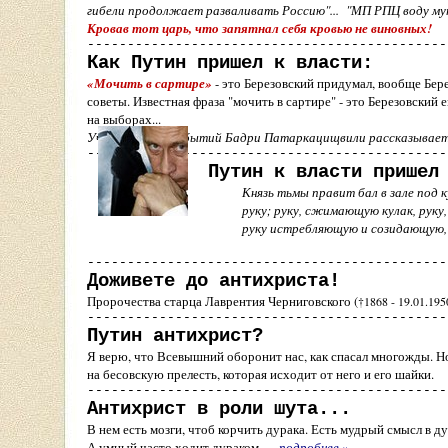
гибели продолжает разваливать Россию"... "МП РПЦ воду му
Кровав тот царь, что запятнал себя кровью не в
---------------------------------------------
Как Путин пришел к власти:
«
Мочить в сартире
»
- это Березовский придумал, вообще Бере
советы. Известная фраза "мочить в сартире" - это Березовский 
на выборах...
Участник тех событий Бадри Патаркацищвили р
---------------------------------------------
Путин к власти пришел
Князь тьмы правит бал в зале под
руку; руку, сжимающую кулак, руку, повеле
руку истребляющую и созидающую, руку благ
---------------------------------------------
Доживете до антихриста!
Пророчества старца Лаврентия Черниговского (
†
1868 - 19.01.195
---------------------------------------------
Путин антихрист?
Я верю, что Всевышний оборонит нас, как спасал многожды. Н
на бесовскую прелесть, которая исходит от него и его шай
---------------------------------------------
Антихрист в роли шута...
В нем есть мозги, чтоб корчить дурака. Есть мудрый смысл в ду
А умный часто ходит дураком...
подробнее
»