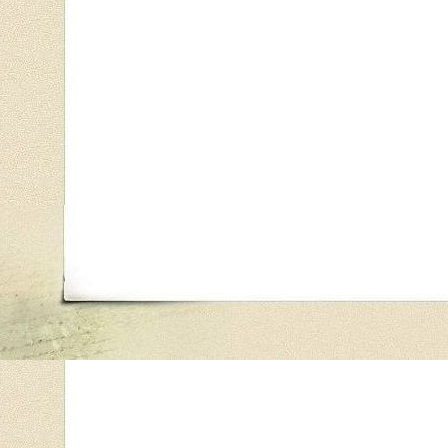
«
Се, оставляется вам дом ваш пуст
»
.
(Матф.23:37)
Я оставляю вас. Ибо Я столь возненавидел ваше лукав
домом вашим...