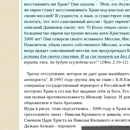
восстановить им Храм? Они сказали: -
"Нет, его долж
же евреи станут восстанавливать Храм под властью ан
своим мессией! В сущности, я знаю, и существуют оп
пологать, что этот самозванный мессия - будет евреем
описаний Даниилом гласит, что
"О Богах отцов своих 
большинство евреев настроено весьма анти-Христианс
2000 лет! Они отвергли своего истинного Мессию, Иис
Повелителя, убили своего собственного Мессию, и отве
когда придет самозванный мессия, как предупреждал Б
истины для своего спасения. И за сие пошлет им Бог
верить лжи, да будут осуждены все!"
(2Фес.2:10-12)
Третье отступление, которое не дает даже малейшего
антихриста". В 1993 году группа лиц во главе с Б.Н.Е
совершила государственный переворот в Российской Ф
построил Храм и сел как Бог выдавая себя за Бога. Ег
они полная противоположность Моисеву Закону. И де
общежитием и быть братьями.
Иуды в рясах, тоже подсуетились - 2000 году в Храм в
трехголового змея) - Николая Кровавого и заявили, что
Сменили Царя Христа на Николая Кровавого и молятся 
Дальше больше - хорошую религию придумали Иуды!