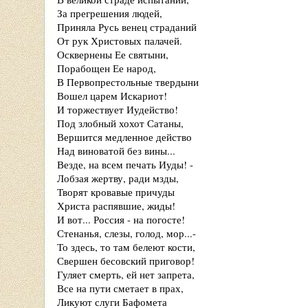
За прегрешения людей,
Приняла Русь венец страданий
От рук Христовых палачей.
Осквернены Ее святыни,
Порабощен Ее народ,
В Первопрестольные твердыни
Вошел царем Искариот!
И торжествует Иудейство!
Под злобный хохот Сатаны,
Вершится медленное действо
Над виноватой без вины...
Везде, на всем печать Иуды! -
Лобзая жертву, ради мзды,
Творят кровавые причуды
Христа распявшие, жиды!
И вот... Россия - на погосте!
Стенанья, слезы, голод, мор...-
То здесь, то там белеют кости,
Свершен бесовский приговор!
Гуляет смерть, ей нет запрета,
Все на пути сметает в прах,
Ликуют слуги Бафомета