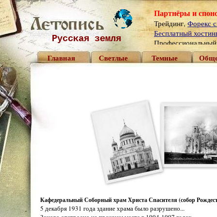
Партнёры и спон
Трейдинг,
Форекс с
Бесплатный хостинг 
Русская земля
Профессиональны
Главная
Светлые
Темные
Обще
Кафедеральный Соборный храм Христа Спасителя (собор Рождест
5 декабря 1931 года здание храма было разрушено...