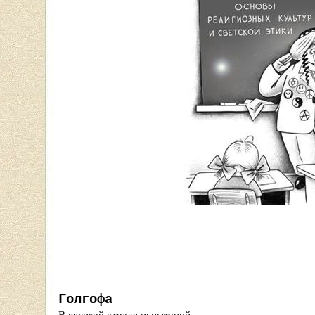
Голгофа
В великой страде испытаний,