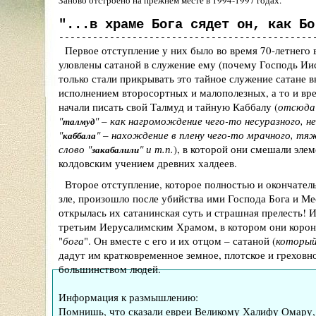
Заново отстроено на прежнем месте в 1994-1997 годах.
"...в храме Бога сядет он, как Бо
---------------------------------------------
Первое отступление у них было во время 70-летнего в
уловлены сатаной в служение ему (почему Господь Ии
только стали прикрывать это тайное служение сатан
исполнением второсортных и малополезных, а то и вр
начали писать свой Талмуд и тайную Каббалу (
отсюда 
"
" – как нагромождение чего-то несуразного, н
талмуд
"
" – нахождение в плену чего-то мрачного, тя
каббала
слово "
" и т.п.
), в которой они смешали эле
закабалили
колдовским учением древних халдеев.
Второе отступление, которое полностью и окончатель
зле, произошло после убийства ими Господа Бога и Ме
открылась их сатанинская суть и страшная прелесть! 
третьим Иерусалимским Храмом, в котором они корону
"
бога
". Он вместе с его и их отцом – сатаной (
который
дадут им кратковременное земное, плотское и греховн
большинством людей.
Информация к размышлению:
Помнишь, что сказали евреи Великому Халифу Омару, 