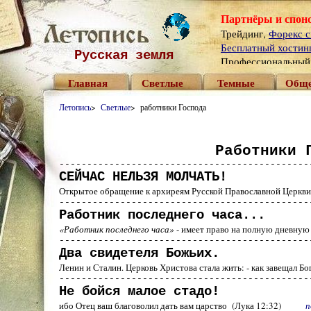
Партнёры и спон
Трейдинг,
Форекс с
Бесплатный хостинг 
Русская земля
Профессиональны
Главная
Светлые
Темные
Обще
Летопись
>
Светлые
> работники Господа
Работники 
---------------------------------------------
СЕЙЧАС НЕЛЬЗЯ МОЛЧАТЬ!
Открытое обращение к архиреям Русской Православной Цер
---------------------------------------------
Работник последнего часа...
«
Работник последнего часа
»
- имеет право на полную дневную
---------------------------------------------
Два свидетеля Божьих.
Ленин и Сталин. Церковь Христова стала жить: - как завещал 
---------------------------------------------
Не бойся малое стадо!
ибо Отец ваш благоволил дать вам царство (Лука 12:32)
п