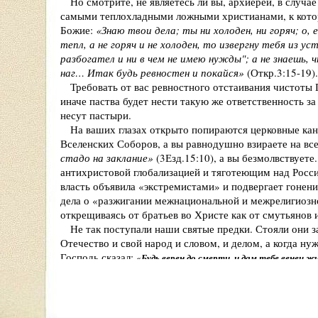
Но смотрите, не являетесь ли вы, архиереи, в случае
самыми теплохладными ложными христианами, к кото
Божие:
«Знаю твои дела; ты ни холоден, ни горяч; о, 
тепл, а не горяч и не холоден, то извергну тебя из у
разбогател и ни в чем не имею нужды"; а не знаешь, ч
наг… Итак будь ревностен и покайся»
(Откр.3:15-19).
Требовать от вас ревностного отстаивания чистоты П
иначе паства будет нести такую же ответственность з
несут пастыри.
На ваших глазах открыто попираются церковные кано
Вселенских Соборов, а вы равнодушно взираете на все
стадо на заклание»
(3Езд.15:10), а вы безмолвствует
антихристовой глобализацией и тяготеющим над Росс
власть объявила «экстремистами» и подвергает гонен
дела о «разжигании межнациональной и межрелигиозно
открещиваясь от братьев во Христе как от смутьянов 
Не так поступали наши святые предки. Стояли они 
Отечество и свой народ и словом, и делом, а когда ну
Господь сказал:
«Будь верен до смерти, и дам тебе венец ж