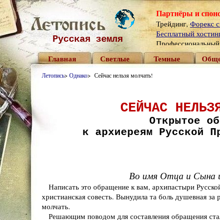
Партнёры и спон
Трейдинг,
Форекс с
Бесплатный хостинг 
Русская земля
Профессиональны
Главная
Светлые
Темные
Обще
Летопись
>
Однако
> Сейчас нельзя молчать!
СЕЙЧАС НЕЛЬЗ
Открытое об
к архиереям Русской П
Во имя Отца и Сына 
Написать это обращение к вам, архипастыри Русской
христианская совесть. Вынудила та боль душевная за 
молчать.
Решающим поводом для составления обращения стал