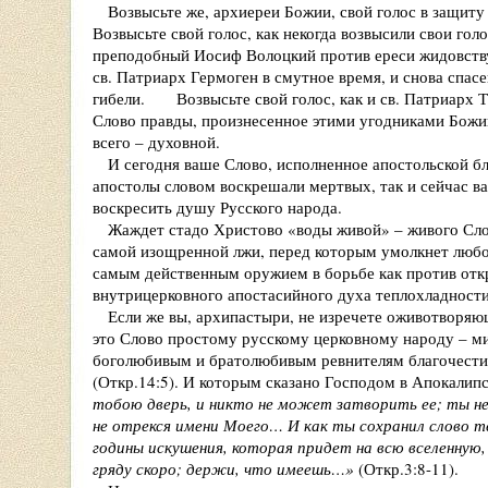
Возвысьте же, архиереи Божии, свой голос в защиту
Возвысьте свой голос, как некогда возвысили свои гол
преподобный Иосиф Волоцкий против ереси жидовствую
св. Патриарх Гермоген в смутное время, и снова спас
гибели. Возвысьте свой голос, как и св. Патриарх Т
Слово правды, произнесенное этими угодниками Божи
всего – духовной.
И сегодня ваше Слово, исполненное апостольской бла
апостолы словом воскрешали мертвых, так и сейчас в
воскресить душу Русского народа.
Жаждет стадо Христово «воды живой» – живого Слов
самой изощренной лжи, перед которым умолкнет любо
самым действенным оружием в борьбе как против откр
внутрицерковного апостасийного духа теплохладности
Если же вы, архипастыри, не изречете оживотворяющ
это Слово простому русскому церковному народу – м
боголюбивым и братолюбивым ревнителям благочести
(Откр.14:5). И которым сказано Господом в Апокалип
тобою дверь, и никто не может затворить ее; ты не 
не отрекся имени Моего… И как ты сохранил слово т
годины искушения, которая придет на всю вселенную
гряду скоро; держи, что имеешь…»
(Откр.3:8-11).