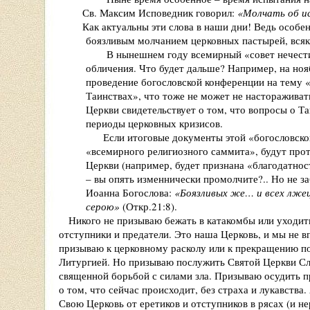
Св. Максим Исповедник говорил:
«Молчать об ис
Как актуальны эти слова в наши дни! Ведь особенн
боязливым молчанием церковных пастырей, всякая 
В нынешнем году всемирный «совет нечестивых»
обличения. Что будет дальше? Например, на нояб
проведение богословской конференции на тему «П
Таинствах», что тоже не может не настораживать 
Церкви свидетельствует о том, что вопросы о Таин
периоды церковных кризисов.
Если итоговые документы этой «богословской к
«всемирного религиозного саммита», будут проти
Церкви (например, будет признана «благодатность»
– вы опять изменнически промолчите?.. Но не забы
Иоанна Богослова:
«Боязливых же… и всех лжецо
серою»
(Откр.21:8).
Никого не призываю бежать в катакомбы или уходить 
отступники и предатели. Это наша Церковь, и мы не 
призываю к церковному расколу или к прекращению п
Литургией. Но призываю послужить Святой Церкви Сл
священной борьбой с силами зла. Призываю осудить п
о том, что сейчас происходит, без страха и лукавства
Свою Церковь от еретиков и отступников в рясах (и не