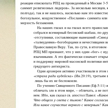
реакции епископата РПЦ на проведенный в Москве 3-
саммит религиозных лидеров». За несколько месяцев, 
полгода), так и не нашлось, насколько нам это известн
богохульное, кощунственное «Послание» саммита или
мерзость беззакония.
На наших глазах и на глазах всего православно
собрался всемирный бесовский шабаш, по-другом
-отступники, составляющие нынешний «Синодрио
«талмудеями»-богоборцами и нечестивцами всех
Православную Веру. Так, по сути, в итоговом «
РПЦ МП признают, что у них один «бог» с иудея
язычниками. А это фактически означает открытое
и поддержку мировой масонской политики интегр
грядущего антихриста.
Одни архиереи активно участвовали в этом поз
«страха ради иудейска»
(Ин.20:19), третьим 
лишь бы их не беcпокоили.
По учению Священного Писания (Еф.5:11) и Свя
обличать зло в этом мире, – обличать, а не потво
нем. Ибо, как сказал св. апостол Павел:
«Какое
Что общего у света с тьмою? Какое согласие 
Или какое соучастие верного с неверным? Кака