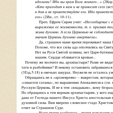
идолами? Ибо вы храм Бога живаго…»
(2Кор
«Кто приходит к вам и не приносит сего
(ис
в дом и не приветствуйте его. Ибо приветствую
его»
(2Ин., ст. 10-11).
Преп. Ефрем Сирин учит:
«Несообщение с 
выражение ее жизненности, т. е. признак того,
жива духовно. А если Церковью не соблюдается 
значит Церковь духовно омертвела».
Да, страшное ныне время переживает наша Род
Похоже, что все силы ада ополчились на Святую 
Нет на Руси Святой хозяина, нет Царя-батюшки –
нашим. Сердце обливается кровью...
Почему же молчите вы, архипастыри? Разве не видит
тати и разбойники? И некому остановить забравшихся
(3Езд.5:18) в овечьих шкурах. Неужели не осталось у
Обращаюсь не к «архиевреям» – выкрестам, которые 
«синагоги сатаны», по выражению Апокалипсиса (см. гр
Русскую Церковь. И не к тем «владыкам», кому безра
Но обращаюсь к тем верным архипастырям, у кого еще
дана от Господа нашего Иисуса Христа апостольская в
духовной силы. Вам вверено словесное стадо Христов
ответ на Страшном Суде.
Ныне время особенное – время испытания на вер