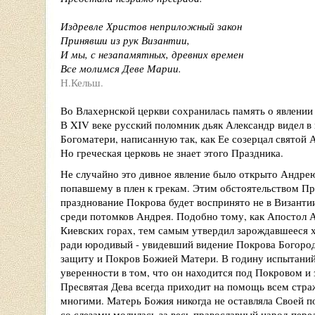
Издревле Христов неприложный закон
Принявши из рук Византии,
И мы, с незапамятных, древних времен
Все молимся Деве Марии.
Н.Кельш.
Во Влахернской церкви сохранилась память о явлении
В XIV веке русский поломник дьяк Александр видел в
Богоматери, написанную так, как Ее созерцал святой 
Но греческая церковь не знает этого Праздника.
Не случайно это дивное явление было открыто Андрею
попавшему в плен к грекам. Этим обстоятельством П
празднование Покрова будет воспринято не в Византии,
среди потомков Андрея. Подобно тому, как Апостол 
Киевских горах, тем самым утвердил зарождавшееся х
ради юродивый - увидевший видение Покрова Богород
защиту и Покров Божией Матери. В годину испытаний 
уверенности в том, что он находится под Покровом и
Пресвятая Дева всегда приходит на помощь всем ст
многими. Матерь Божия никогда не оставляла Своей 
со слезами молилась за весь православный народ пер