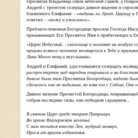
Пресвятая Владычица сияла небесной славой, а Покро
Андрей с трепетом созерцал дивное видение и спроси
блаженного Елифания: -
«
видишь ли, брат, Царицу и 
ответил: -
«
вижу и ужасаюсь
»
.
Преблагословенная Богородица просила Господа Иису
призывающих Его Пресвятое Имя и прибегающих к Ее
«
Царю Небесный, - глаголаще в молитве на воздухе с
приими всякого человека молящегося к Тебе и призы
Лика Моего тощ и неуслышан
»
.
Андрей и Елифаний, удостоившиеся созерцать молящ
распростертое над народом покрывало и на блистав
доколе была там Пресвятая Богородица, видимо был
сделалось оно не видимым, но взяв его с Собою, Он
Дивное явление Пречистой Богородицы, покрывающей 
собрав последние силы, они победили сарацинов...
В святом Царе-граде творит Патриарх
Во храме Влахернском моленье,
С ним молится вместе Лев, мудрый монарх,
Прося от врагов избавленья.