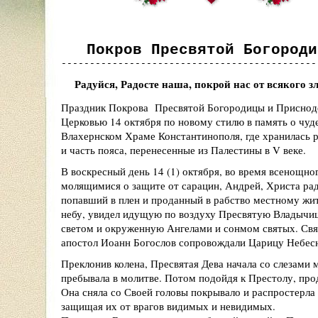
Покров Пресвятой Богороди
---------------------------------------------
Радуйся, Радосте наша, покрой нас от всякого з
Праздник Покрова Пресвятой Богородицы и Приснод
Церковью 14 октября по новому стилю в память о чуд
Влахернском Храме Константинополя, где хранилась р
и часть пояса, перенесенные из Палестины в V веке.
В воскресный день 14 (1) октября, во время всенощно
молящимися о защите от сарацин, Андрей, Христа ра
попавший в плен и проданный в рабство местному жит
небу, увидел идущую по воздуху Пресвятую Владычи
светом и окруженную Ангелами и сонмом святых. Свя
апостол Иоанн Богослов сопровождали Царицу Небес
Преклонив колена, Пресвятая Дева начала со слезами 
пребывала в молитве. Потом подойдя к Престолу, про
Она сняла со Своей головы покрывало и распростерла
защищая их от врагов видимых и невидимых.