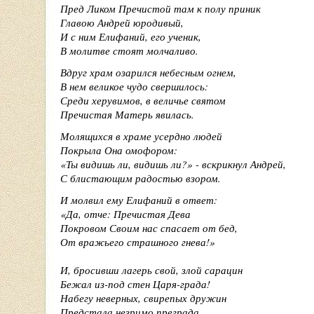
Пред Ликом Пречистой там к полу приник
Главою Андрей юродивый,
И с ним Елифаний, его ученик,
В молитве стоят молчаливо.
Вдруг храм озарился небесным огнем,
В нем великое чудо свершилось:
Среди херувимов, в величье святом
Пречистая Матерь явилась.
Молящихся в храме усердно людей
Покрыла Она омофором:
«
Ты видишь ли, видишь ли?
»
- вскрикнул Андрей,
С блистающим радостью взором.
И молвил ему Елифаний в ответ:
«
Да, отче: Пречистая Дева
Покровом Своим нас спасает от бед,
От вражьего страшного гнева!
»
И, бросивши лагерь свой, злой сарацин
Бежал из-под стен Царя-града!
Набегу неверных, свирепых дружин
Предстала незримо преграда.