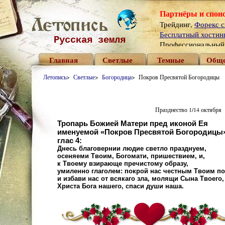
Партнёры и спон
Трейдинг,
Форекс с
Бесплатный хостинг 
Русская земля
Профессиональны
Главная
Светлые
Темные
Обще
Летопись
>
Светлые
>
Богородица
> Покров Пресвятой Богородицы
Празднество 1/14 октября
Тропарь Божией Матери пред иконой Ея
именуемой
«
Покров Пресвятой Богородицы
глас 4:
Днесь благовернии людие светло празднуем,
осеняеми Твоим, Богомати, пришествием, и,
к Твоему взирающе пречистому образу,
умиленно глаголем: покрой нас честным Твоим п
и избави нас от всякаго зла, молящи Сына Твоего,
Христа Бога нашего, спаси души наша.