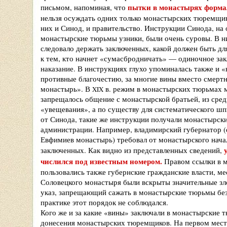
пытки в монастырях форма
письмом, напоминая, что
нельзя осуждать одних только монастырских тюремщико
них и Синод, и правительство. Инструкции Синода, на
монастырские тюрьмы узники, были очень суровы. В н
следовало держать заключенных, какой должен быть дл
к тем, кто начнет «сумасбродничать» — одиночное зак
наказание. В инструкциях глухо упоминалась также и «в
противные благочестию, за многие вины вместо смертн
монастырь». В
в. режим в монастырских тюрьмах 
XIX
запрещалось общение с монастырской братьей, из сре
«увещевания», а по существу для систематического ш
от Синода, такие же инструкции получали монастырс
администрации. Например, владимирский губернатор (е
Евфимиев монастырь) требовал от монастырского нача
заключенных. Как видно из представленных сведений,
числился под известным номером.
Правом ссылки в м
пользовались также губернские гражданские власти, ме
Соловецкого монастыря были вскрыты значительные зло
указ, запрещающий сажать в монастырские тюрьмы без
практике этот порядок не соблюдался.
Кого же и за какие «вины» заключали в монастырские 
донесения монастырских тюремщиков. На первом мест