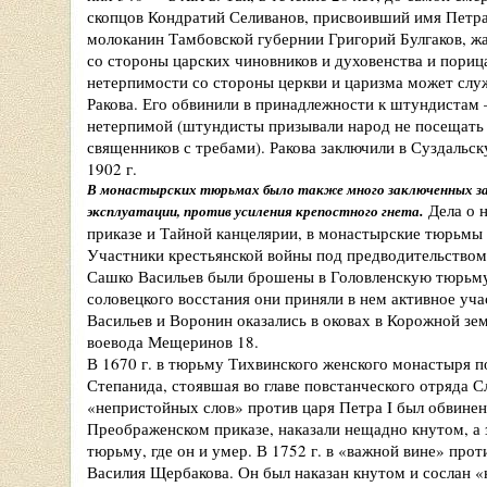
скопцов Кондратий Селиванов, присвоивший имя Петр
молоканин Тамбовской губернии Григорий Булгаков, 
со стороны царских чиновников и духовенства и пори
нетерпимости со стороны церкви и царизма может слу
Ракова. Его обвинили в принадлежности к штундистам 
нетерпимой (штундисты призывали народ не посещать ц
священников с требами). Ракова заключили в Суздальск
1902 г.
В монастырских тюрьмах было также много заключенных за
.
Дела о 
эксплуатации, против усиления крепостного гнета
приказе и Тайной канцелярии, в монастырские тюрьмы
Участники крестьянской войны под предводительством
Сашко Васильев были брошены в Головленскую тюрьму
соловецкого восстания они приняли в нем активное уча
Васильев и Воронин оказались в оковах в Корожной зе
воевода Мещеринов 18.
В 1670 г. в тюрьму Тихвинского женского монастыря п
Степанида, стоявшая во главе повстанческого отряда С
«непристойных слов» против царя Петра I был обвинен
Преображенском приказе, наказали нещадно кнутом, а
тюрьму, где он и умер. В 1752 г. в «важной вине» про
Василия Щербакова. Он был наказан кнутом и сослан 