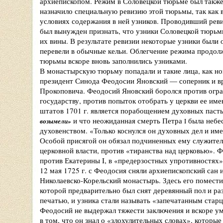
архиепископом. Режим в Соловецкой тюрьме был также н
назначило специальную ревизию этой тюрьмы, так как 
условиях содержания в ней узников. Проводивший рев
был вынужден признать, что узники Соловецкой тюрьм
их вины. В результате ревизии некоторые узники был
перевели в обычные кельи. Облегчение режима продолж
тюрьмы вскоре вновь заполнились узниками.
В монастырскую тюрьму попадали и такие лица, как но
президент Синода Феодосии Яновский — соперник и в
Прокоповича. Феодосий Яновский боролся против огра
государству, против попыток отобрать у церкви ее име
штатов 1701 г. является порабощением духовных паст
и что неожиданная смерть Петра
была небес
возымели»
I
духовенством. «Только коснулся он духовных дел и име
Особой присягой он обязал подчиненных ему служител
церковной власти, против «тиранства над церковью». 
против Екатерины I, в «предерзостных упротивностях»
12 мая 1725 г. с Феодосия сняли архиепископский сан 
Николаевско-Корельский монастырь. Здесь его помест
которой предварительно был снят деревянный пол и ра
печатью, и узника стали называть «запечатанным стар
Феодосий не выдержал тяжести заключения и вскоре у
в том, что он знал о «злохулительных словах», которые