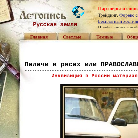
Партнёры и спон
Трейдинг,
Форекс с
Бесплатный хостинг 
Русская земля
Профессиональны
Главная
Светлые
Темные
Обще
Палачи в рясах или ПРАВОСЛАВ
----------------------------------------------
Инквизиция в России материал