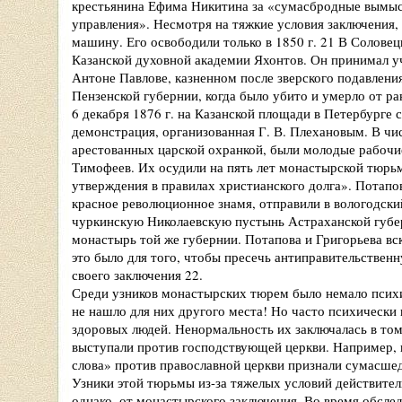
крестьянина Ефима Никитина за «сумасбродные вымыс
управления». Несмотря на тяжкие условия заключения, 
машину. Его освободили только в 1850 г. 21 В Соловец
Казанской духовной академии Яхонтов. Он принимал у
Антоне Павлове, казненном после зверского подавления
Пензенской губернии, когда было убито и умерло от ра
6 декабря 1876 г. на Казанской площади в Петербурге 
демонстрация, организованная Г. В. Плехановым. В чи
арестованных царской охранкой, были молодые рабочи
Тимофеев. Их осудили на пять лет монастырской тюрьм
утверждения в правилах христианского долга». Потапо
красное революционное знамя, отправили в вологодск
чуркинскую Николаевскую пустынь Астраханской губе
монастырь той же губернии. Потапова и Григорьева вс
это было для того, чтобы пресечь антиправительствен
своего заключения 22.
Среди узников монастырских тюрем было немало псих
не нашло для них другого места! Но часто психическ
здоровых людей. Ненормальность их заключалась в том,
выступали против господствующей церкви. Например, в
слова» против православной церкви признали сумасше
Узники этой тюрьмы из-за тяжелых условий действител
однако, от монастырского заключения. Во время обсл