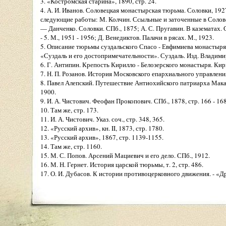
3. «Костромская старина», 1890, стр. 24.
4. А. И. Иванов. Соловецкая монастырская тюрьма. Соловки, 
следующие работы: М. Колчин. Ссыльные и заточенные в Соловец
— Данченко. Соловки. СПб., 1875; А. С. Пругавин. В казематах. 
- 5. М., 1951 - 1956; Д. Венедиктов. Палачи в рясах. М., 1923.
5. Описание тюрьмы суздальского Спасо - Евфимиева монастыря 
«Суздаль и его достопримечательности». Суздаль. Изд. Владими
6. Г. Антипин. Крепость Кирилло - Белозерского монастыря. Кири
7. Н. П. Розанов. История Московского епархиального управления, ч
8. Павел Алепский. Путешествие Антиохийского патриарха Макар
1900.
9. И. А. Чистович. Феофан Прокопович. СПб., 1878, стр. 166 - 168
10. Там же, стр. 173.
11. И. А. Чистович. Указ. соч., стр. 348, 365.
12. «Русский архив», кн. II, 1873, стр. 1780.
13. «Русский архив», 1867, стр. 1139-1155.
14. Там же, стр. 1160.
15. М. С. Попов. Арсений Мациевич и его дело. СПб., 1912.
16. М. Н. Гернет. История царской тюрьмы, т. 2, стр. 486.
17. О. И. Дубасов. К истории противоцерковного движения. - «Др
18. Н. И. Барсуков. Соловецкое восстание. Петрозаводск, 1954.
19. «Исторические записки», т. 31, 1955, стр. 96, 102.
20. Там же, стр. 129-130.
21. М. Н. Гернет. Указ соч., т. 2, стр. 488.
22. Д. Венедиктов. Указ. соч., стр. 90. 86