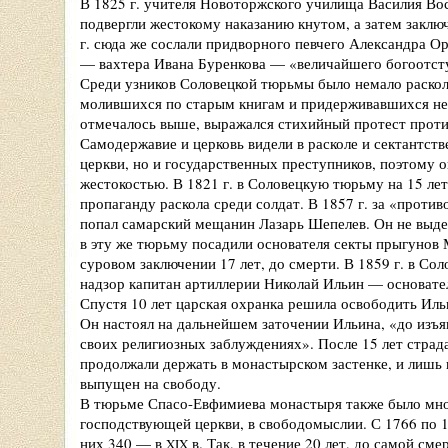
В 1825 г. учителя Новоторжского училища Василия Вос
подвергли жестокому наказанию кнутом, а затем закл
г. сюда же сослали придворного певчего Александра Ор
— вахтера Ивана Буренкова — «величайшего богоотст
Среди узников Соловецкой тюрьмы было немало раскол
молившихся по старым книгам и придерживавшихся нек
отмечалось выше, выражался стихийный протест против
Самодержавие и церковь видели в расколе и сектантств
церкви, но и государственных преступников, поэтому 
жестокостью. В 1821 г. в Соловецкую тюрьму на 15 лет
пропаганду раскола среди солдат. В 1857 г. за «проти
попал самарский мещанин Лазарь Шепелев. Он не выдер
в эту же тюрьму посадили основателя секты прыгунов
суровом заключении 17 лет, до смерти. В 1859 г. в С
надзор капитан артиллерии Николай Ильин — основател
Спустя 10 лет царская охранка решила освободить Иль
Он настоял на дальнейшем заточении Ильина, «до изъя
своих религиозных заблуждениях». После 15 лет страда
продолжали держать в монастырском застенке, и лишь в
выпущен на свободу.
В тюрьме Спасо-Евфимиева монастыря также было мног
господствующей церкви, в свободомыслии. С 1766 по 19
них 340 — в
в. Так, в течение 20 лет, до самой сме
XIX