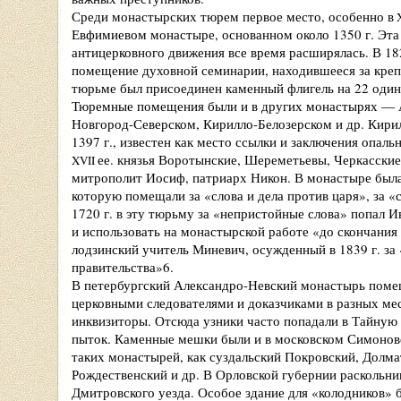
Среди монастырских тюрем первое место, особенно в
Евфимиевом монастыре, основанном около 1350 г. Эта 
антицерковного движения все время расширялась. В 18
помещение духовной семинарии, находившееся за креп
тюрьме был присоединен каменный флигель на 22 один
Тюремные помещения были и в других монастырях — 
Новгород-Северском, Кирилло-Белозерском и др. Кири
1397 г., известен как место ссылки и заключения опаль
ее. князья Воротынские, Шереметьевы, Черкасские
XVII
митрополит Иосиф, патриарх Никон. В монастыре была
которую помещали за «слова и дела против царя», за «с
1720 г. в эту тюрьму за «непристойные слова» попал И
и использовать на монастырской работе «до скончания 
лодзинский учитель Миневич, осужденный в 1839 г. за
правительства»6.
В петербургский Александро-Невский монастырь поме
церковными следователями и доказчиками в разных мес
инквизиторы. Отсюда узники часто попадали в Тайную 
пыток. Каменные мешки были и в московском Симонов
таких монастырей, как суздальский Покровский, Долм
Рождественский и др. В Орловской губернии раскольни
Дмитровского уезда. Особое здание для «колодников» 