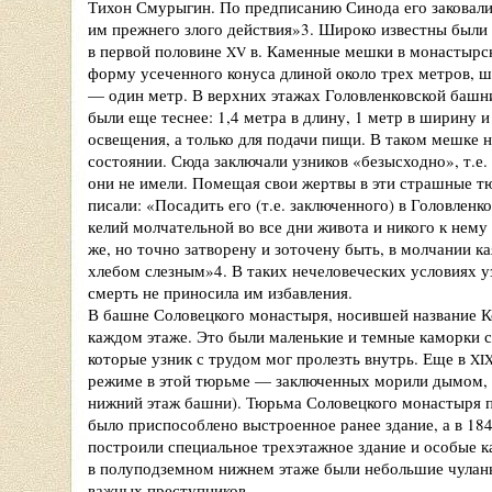
Тихон Смурыгин. По предписанию Синода его заковали
им прежнего злого действия»3. Широко известны были
в первой половине
в. Каменные мешки в монастырск
XV
форму усеченного конуса длиной около трех метров, ш
— один метр. В верхних этажах Головленковской баш
были еще теснее: 1,4 метра в длину, 1 метр в ширину 
освещения, а только для подачи пищи. В таком мешке н
состоянии. Сюда заключали узников «безысходно», т.е.
они не имели. Помещая свои жертвы в эти страшные 
писали: «Посадить его (т.е. заключенного) в Головлен
келий молчательной во все дни живота и никого к нему
же, но точно затворену и зоточену быть, в молчании к
хлебом слезным»4. В таких нечеловеческих условиях у
смерть не приносила им избавления.
В башне Соловецкого монастыря, носившей название К
каждом этаже. Это были маленькие и темные каморки 
которые узник с трудом мог пролезть внутрь. Еще в
XI
режиме в этой тюрьме — заключенных морили дымом, 
нижний этаж башни). Тюрьма Соловецкого монастыря п
было приспособлено выстроенное ранее здание, а в 1842
построили специальное трехэтажное здание и особые 
в полуподземном нижнем этаже были небольшие чуланы,
важных преступников.