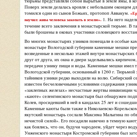
тюрьмы представляли собой вырытые в земле ямы, в ко
Поверх земли делалась кровля с небольшим оконцем дл
томился один из сынов Божьих, протопоп Аввакум.
«
Ер
.
1. На него наде
научил: жива человека закопать в землю
»
течение всего заключения в монастырской тюрьме. В 
были брошены в оковах участники соловецкого восстан
Во многих монастырях узников помещали в особые ка
монастыре Вологодской губернии каменные мешки пре
возведенные в несколько этажей внутри монастырских
друг от друга, их окна и двери заделывались кирпичом
передачи узнику пищи и воды. Каменные мешки имел 
Вологодской губернии, основанный в 1260 г. Тюрьмой 
тайников узники редко выходили на волю. Сибирский 
известен бесчеловечными условиями содержания узнико
«заклепных железах» несчастные жертвы инквизиции час
«каюте» селенгинского монастыря был обнаружен подп
Колев, просидевший в ней в кандалах 25 лет и сошедши
Каменные каюты были также в Николаевско-Корельском
якутский монастырь сослали Максима Малыгина по об
нечистой силой». Его посадили навечно в темную кают
как боялись, что он, будучи чародеем, уйдет через во
Унженского монастыря Костромской губернии был заточ