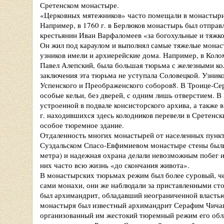
Сретенском монастыре.
«Церковных мятежников» часто помещали в монастыри
Например, в 1760 г. в Берлюков монастырь был отправ
крестьянин Иван Варфаломеев «за богохульные и тяжко
Он жил под караулом и выполнял самые тяжелые монас
узников имели и архиерейские дома. Например, в Коло
Павел Алепский, была большая тюрьма с железными ко
заключения эта тюрьма не уступала Соловецкой. Узник
Успенского и Преображенского соборов8. В Троице-Сер
особые кельи, без дверей, с одним лишь отверстием. 
устроенной в подвале консисторского архива, а также 
г. находившихся здесь колодников перевели в Сретенск
особое тюремное здание.
Отдаленность многих монастырей от населенных пункт
Суздальском Спасо-Евфимиевом монастыре стены были
метра) и надежная охрана делали невозможным побег и
них часто всю жизнь «до скончания живота».
В монастырских тюрьмах режим был более суровый, ч
сами монахи, они же наблюдали за приставленными с
был архимандрит, обладавший неограниченной власт
монастыря был известный архимандрит Серафим Чичаго
организованный им жестокий тюремный режим его обла