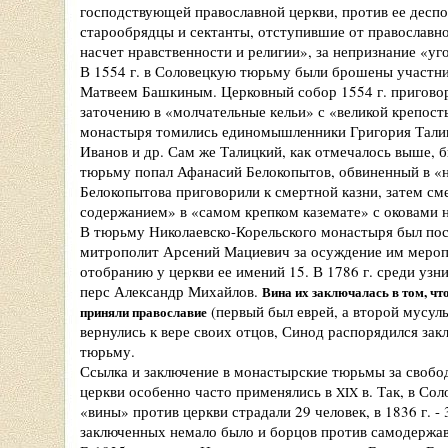
господствующей православной церкви, против ее деспот
старообрядцы и сектанты, отступившие от православн
насчет нравственности и религии», за непризнание «уго
В 1554 г. в Соловецкую тюрьму были брошены участни
Матвеем Башкиным. Церковный собор 1554 г. приговор
заточению в «молчательные кельи» с «великой крепость
монастыря томились единомышленники Григория Талиц
Иванов и др. Сам же Талицкий, как отмечалось выше, 
тюрьму попал Афанасий Белокопытов, обвиненный в «н
Белокопытова приговорили к смертной казни, затем с
содержанием» в «самом крепком каземате» с оковами н
В тюрьму Николаевско-Корельского монастыря был пос
митрополит Арсений Мациевич за осуждение им меропр
отобранию у церкви ее имений 15. В 1786 г. среди уз
перс Александр Михайлов.
Вина их заключалась в том, чт
(первый был еврей, а второй мусул
приняли православие
вернулись к вере своих отцов, Синод распорядился за
тюрьму.
Ссылка и заключение в монастырские тюрьмы за своб
церкви особенно часто применялись в
в. Так, в Сол
XIX
«вины» против церкви страдали 29 человек, в 1836 г. - 3
заключенных немало было и борцов против самодержав