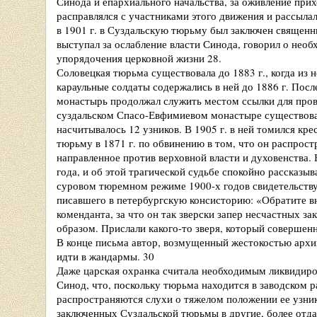
Синода и епархиального начальства, за оживление при
расправлялся с участниками этого движения и рассыл
в 1901 г. в Суздальскую тюрьму был заключен священни
выступал за ослабление власти Синода, говорил о необ
упорядочения церковной жизни 28.
Соловецкая тюрьма существовала до 1883 г., когда из 
караульные солдаты содержались в ней до 1886 г. Пос
монастырь продолжал служить местом ссылки для про
суздальском Спасо-Евфимиевом монастыре существовала
насчитывалось 12 узников. В 1905 г. в ней томился кр
тюрьму в 1871 г. по обвинению в том, что он распрост
направленное против верховной власти и духовенства
года, и об этой трагической судьбе спокойно рассказыв
суровом тюремном режиме 1900-х годов свидетельству
писавшего в петербургскую консисторию: «Обратите 
коменданта, за что он так зверски запер несчастных 
образом. Прислали какого-то зверя, который совершен
В конце письма автор, возмущенный жестокостью арх
идти в жандармы. 30
Даже царская охранка считала необходимым ликвидиров
Синод, что, поскольку тюрьма находится в заводском р
распространяются слухи о тяжелом положении ее узник
заключенных Суздальской тюрьмы в другие, более отда