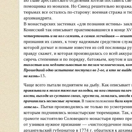
Во главе арестантского отделения хотели поставить све
помощника из монахов. Но Синод решительно возража
тюрьмах все осталось по-старому: военная стража и 
архимандрита.
В монастырских застенках «для познания истины» зак
Конисский так описывает практиковавшиеся в конце
XV
четвертовать и на кол сажать, а самая легчайшая — вешать
признания их самих, к тому надежным средством служ
которой догмат и поныне известен из сей пословицы ру
правду скажет, и которая производилась со всей акку
сиречь степенями и по порядку, батожьем, кнутом и ш
тихостью или медлительностью по телам человеческим, кото
Прошедший одно испытание поступал во 2-ое, а кто не выйд
13
.
на казнь»
Чаще всего пытали поднятием на дыбу. Как описывает
привязывали к ногам тяжелые колодки, на кои ставши палач
кости, выходя из суставов своих, хрустели, ломались, иногд
причинялись несносные мучения.
В таком положении
били кну
. Пытки производились не только по усмотрени
летела»
которым подчинялись монастырские тюремщики. Так, 
грамоте настоятелю Соловецкого монастыря прямо пре
от узников нужное признание — «чистосердечное покая
архангельский губернатор в 1774 г. обратился к архи