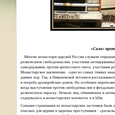
«
Сила
»
прот
Многие монастыри царской России служили тюрьмами,
религиозном свободомыслии, участники антицерковных
самодержавия, против крепостного гнета, участники 
Монастырское заключение - одно из самых тяжких нак
давних пор. Так, в Никоновской летописи рассказывает
в погреба архиерейских домов. Но особенно перепол
когда выступления против свободомыслия и феодально
религиозную окраску. Немало лиц, обвиняемых в анти
содержалось в монастырских казематах и в
в.
XIX
Самыми страшными из монастырских застенков были з
опасных для церкви и царизма преступников -
«
расколь