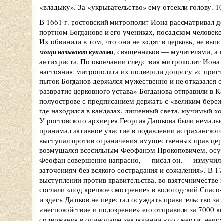
«владыку». За «укрывательство» ему отсекли голову. 1
В 1661 г. ростовский митрополит Иона рассматривал 
портном Богданове и его учениках, посадском человек
Их обвинили в том, что они не ходят в церковь, не вы
, священников — мучителями, а
мощи называют куклами
антихриста. По окончании следствия митрополит Иона
настоянию митрополита их подвергли допросу «с прист
пыток Богданов держался мужественно и не отказался 
развратие церковного устава» Богданова отправили в 
полуострове с предписанием держать с «великим бере
где находился в кандалах, лишенный света, мучимый х
У ростовского архиерея Георгия Дашкова были немалы
принимал активное участие в подавлении астраханског
выступал против ограничения имущественных прав цер
возмущался всесильным Феофаном Прокоповичем, осуж
Феофан совершенно напрасно, — писал он, — измучил,
заточениям без всякого сострадания и сожаления». В 1
выступлении против правительства, во взяточничестве 
сослали «под крепкое смотрение» в вологодский Спасо
и здесь Дашков не перестал осуждать правительство за
«неспокойствие и подозрение» его отправили за 7000 
содержания в одиночном заключении «до смерти, неис