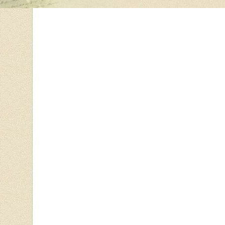
23. «Деяния 3 Всероссийского миссионерского съезда в Казани». 
24. М. Гернет. Указ. соч., т. 2, стр. 481.
25. Там же, стр. 475.
26. «Древняя и Новая Россия», кн. 8, 1878, стр. 313,
27. А. Завьялов. Циркулярные указы святейшего Синода 1867 - 1900
28. М. Гернет. Указ. соч., т. 2, стр. 331.
29. Отчет обер-прокурора Синода за 1909 г. СПб., 1910, стр. 22.
30. «Ежегодник Музея истории религии», т. IV. Л., 1960, стр. 118
31. Н. Нильский. История русской церкви. М., Политиздат, 1983 г
32. Творения святителя Игнатия Брянчанинова. Т. 1. стр. 496
----------------------------------------------