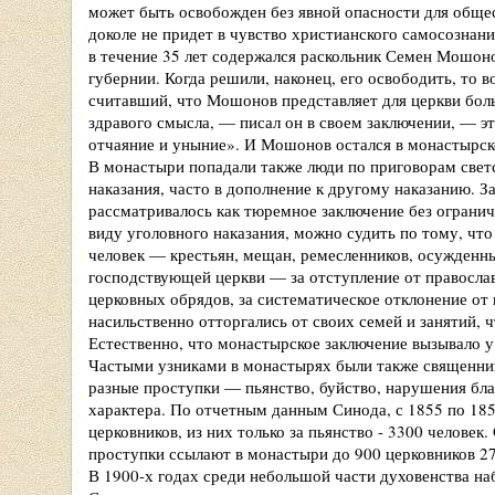
может быть освобожден без явной опасности для общес
доколе не придет в чувство христианского самосознан
в течение 35 лет содержался раскольник Семен Мошон
губернии. Когда решили, наконец, его освободить, то 
считавший, что Мошонов представляет для церкви бо
здравого смысла, — писал он в своем заключении, — э
отчаяние и уныние». И Мошонов остался в монастырск
В монастыри попадали также люди по приговорам светс
наказания, часто в дополнение к другому наказанию. За
рассматривалось как тюремное заключение без огранич
виду уголовного наказания, можно судить по тому, что
человек — крестьян, мещан, ремесленников, осужденн
господствующей церкви — за отступление от правосла
церковных обрядов, за систематическое отклонение от
насильственно отторгались от своих семей и занятий, 
Естественно, что монастырское заключение вызывало у
Частыми узниками в монастырях были также священник
разные проступки — пьянство, буйство, нарушения бла
характера. По отчетным данным Синода, с 1855 по 185
церковников, из них только за пьянство - 3300 человек
проступки ссылают в монастыри до 900 церковников 27
В 1900-х годах среди небольшой части духовенства на