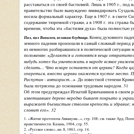
расставаться со своей бастилией. Лишь в 1905 г., под
правительство было вынуждено ликвидировать Суздаль
носила формальный характер. Еще в 1907 г. в смете С
содержание тюремной стражи, а в 1908 г. эта стража 
времени, чтобы эта «бастилия духа» была полностью у
Конец духовного паден
Пал, пал Вавилон, великая блудница.
земного падения произошли в самый сложный период р
из немногих разбиравшихся в политической ситуации 
положение:
«
Делаются и готовятся вещи отвратител
нибудь хотел бы уничтожить в народе всякое уважение
сделать... Что вскоре останется от церкви? Когда цар
опереться, вместо церкви окажется пустое место. П
Распутин - антихрист...
»
.
До известной степени Крив
была потрясена до основания трудовым народом. 31
Об этом предупреждал Игнатий Брянчанинов в своем р
изветшавшее дерево нередко бывает покрыто и украш
выражает бъемистым стволом крепость и здравие; но
сломит его
»
. 32
1. «Житие протопопа Аввакума...», стр. 108; см. также Ард. Поп
нравственности. Казань, 1904, стр. 55.
2. «Русское слово», кн. 8, 1861, стр. 14.