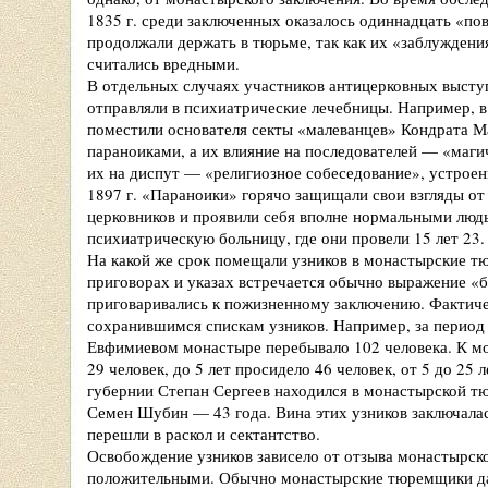
1835 г. среди заключенных оказалось одиннадцать «по
продолжали держать в тюрьме, так как их «заблуждения
считались вредными.
В отдельных случаях участников антицерковных высту
отправляли в психиатрические лечебницы. Например, 
поместили основателя секты «малеванцев» Кондрата М
параноиками, а их влияние на последователей — «маги
их на диспут — «религиозное собеседование», устроен
1897 г. «Параноики» горячо защищали свои взгляды о
церковников и проявили себя вполне нормальными людь
психиатрическую больницу, где они провели 15 лет 23.
На какой же срок помещали узников в монастырские тю
приговорах и указах встречается обычно выражение «бе
приговаривались к пожизненному заключению. Фактиче
сохранившимся спискам узников. Например, за период с
Евфимиевом монастыре перебывало 102 человека. К мом
29 человек, до 5 лет просидело 46 человек, от 5 до 25
губернии Степан Сергеев находился в монастырской тю
Семен Шубин — 43 года. Вина этих узников заключалась
перешли в раскол и сектантство.
Освобождение узников зависело от отзыва монастырско
положительными. Обычно монастырские тюремщики дав