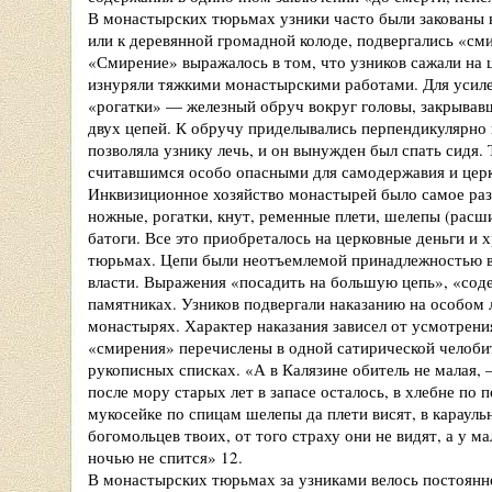
В монастырских тюрьмах узники часто были закованы 
или к деревянной громадной колоде, подвергались «с
«Смирение» выражалось в том, что узников сажали на ц
изнуряли тяжкими монастырскими работами. Для усилен
«рогатки» — железный обруч вокруг головы, закрыва
двух цепей. К обручу приделывались перпендикулярно 
позволяла узнику лечь, и он вынужден был спать сидя.
считавшимся особо опасными для самодержавия и церк
Инквизиционное хозяйство монастырей было самое раз
ножные, рогатки, кнут, ременные плети, шелепы (расш
батоги. Все это приобреталось на церковные деньги и 
тюрьмах. Цепи были неотъемлемой принадлежностью вс
власти. Выражения «посадить на большую цепь», «сод
памятниках. Узников подвергали наказанию на особом
монастырях. Характер наказания зависел от усмотрен
«смирения» перечислены в одной сатирической челоби
рукописных списках. «А в Калязине обитель не малая,
после мору старых лет в запасе осталось, в хлебне по 
мукосейке по спицам шелепы да плети висят, в караульн
богомольцев твоих, от того страху они не видят, а у м
ночью не спится» 12.
В монастырских тюрьмах за узниками велось постоян