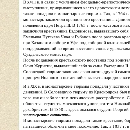
В
в. в связи с усилением феодально-крепостническ
XVIII
выступления, прикрывавшиеся часто царистскими лозу
также попадали в монастырские тюрьмы. Так, в 1764 г
монастырь заключили крепостного крестьянина Даниил
появлении царя Петра
. В 1765 г. после жестокого н
III
заключили крестьянина Евдокимова, выдававшего себя 
Емельяна Пугачева Чика и Губанов после разгрома кре
при Казанском соборе в Уфе под соборной колокольней
поддерживавший во время восстания связь с уральским
Суздальского монастыря.
После подавления крестьянского восстания под водите
Осип Журыгин, выдававший себя за сына Екатерины II
Соловецкой тюрьме закончил свою жизнь другой самоз
принцем Иоанном и пытавшийся вызвать народное во
И в
в. в монастырские тюрьмы попадали участники
XIX
движений. В Соловецкую тюрьму из Красноярска был п
того как он заболел там психическим расстройством. 
общества, студенты московского университета Никола
декабристам. В 1850 г. здесь оказался студент Георги
злонамеренные сочинения».
В монастырские тюрьмы попадали также крестьяне, бо
пытавшиеся облегчить свое положение. Так, в 1837 г. 