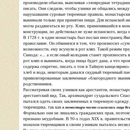
производили обыски, выискивая «зловредные тетрадишк
писать. Они следили, чтобы узники не общались между
нарушавшим суровые тюремные правила, монастырские
вынимали только при принятии пищи. Для испанской ин
могла раздвигаться во рту. Кляп, применявшийся в мо
конструкции, но действовал не хуже испанского, когда 
В 1728 г. в один монастырь был послан иностранец Як
православие. Он обвинялся в том, что произносил «су
возможности, ему всунули в рот кляп. Такой режим п
Синода: «... а если оный колодник станет произносить 
рот кляп и вынимать, когда пища будет дана, а что прои
содержа секретно, писать о том в Тайную канцелярию
хлеб и вода, некоторым давался скудный тюремный пае
привилегированные заключенные «благородного звания
родственников.
Рассматривая своих узников как арестантов, монасты
арестантский вид. Так, архимандрит суздальского Сп
пытался одеть своих заключенных в тюремную одежду.
тюремщика, так как
в монастыри часто ссылались лица без
Формально они не лишались гражданских прав, поэтом
признано неудобным. В 50-х годах XIX в. правительст
монахов-тюремщиков к своим узникам пыталось нескол